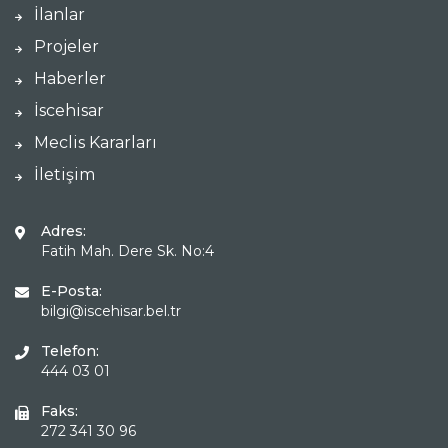
İlanlar
Projeler
Haberler
İscehisar
Meclis Kararları
İletişim
Adres:
Fatih Mah. Dere Sk. No:4
E-Posta:
bilgi@iscehisar.bel.tr
Telefon:
444 03 01
Faks:
272 341 30 96