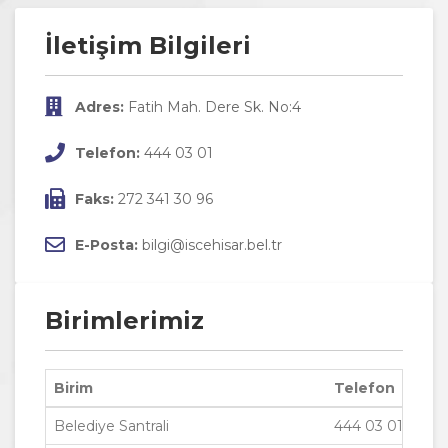
İletişim Bilgileri
Adres:
Fatih Mah. Dere Sk. No:4
Telefon:
444 03 01
Faks:
272 341 30 96
E-Posta:
bilgi@iscehisar.bel.tr
Birimlerimiz
Birim
Telefon
Belediye Santrali
444 03 01